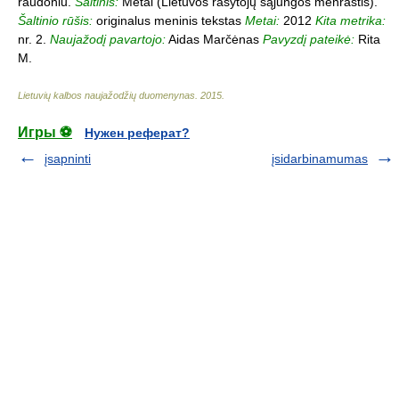
raudoniu.
Šaltinis:
Metai (Lietuvos rašytojų sąjungos mėnraštis).
Šaltinio rūšis:
originalus meninis tekstas
Metai:
2012
Kita metrika:
nr. 2.
Naujažodį pavartojo:
Aidas Marčėnas
Pavyzdį pateikė:
Rita
M.
Lietuvių kalbos naujažodžių duomenynas
.
2015
.
Игры ⚽
Нужен реферат?
įsapninti
įsidarbinamumas