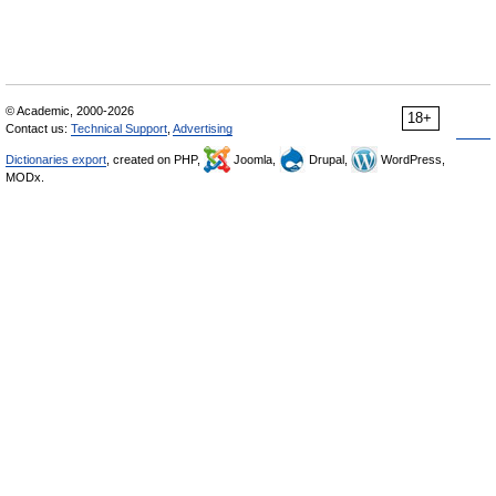
© Academic, 2000-2026
18+
Contact us:
Technical Support
,
Advertising
Dictionaries export
, created on PHP,
Joomla,
Drupal,
WordPress,
MODx.