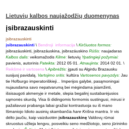
Lietuvių kalbos naujažodžių duomenynas
įsibrazauskinti
įsibrazauskinti
įsibrazauskinti
\
Bendroji informacija
\
Kirčiuotos formos:
įsibrazáuskinti, įsibrazáuskina, įsibrazáuskino
Rūšis:
naujadaras
Kalbos dalis:
veiksmažodis
Kilmė:
lietuvių
Ypatingieji požymiai:
pavienis, autorinis
Pateikta:
2012 05 01.
Atnaujinta:
2014 02 01. \
Reikšmė ir vartosena
\
Apibrėžtis:
įgauti su Algirdu Brazausku
susijusį pavidalą.
Vartojimo sritis:
kultūra
Vartosenos pavyzdys:
Jau
tie Hofburgo imperatoriškieji... Imperijos galybė, pasąmoningai
nujausdama savo nepatvarumą bei mėgindama įsiamžinti,
išsisaugoti akmenyje ir metale, slepia begalinį sustabarėjusios
sąmonės skurdą. Visa ši didingomis formomis sustingusi, mirusi ir
pažaliavusi prabanga labai gražiai kontrastuoja su iš mano
Išmaniojo Idioto ausinių skambančia
hare Krišna
mantra. Ir vis
dėlto jaučiu, kaip vaizduotėn
įsibrazauskinę
Valdovų rūmai
skruostus užlieja lengvu, posveikiu seno medžiotojo, seno jūrininko